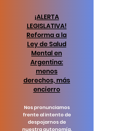
¡ALERTA
LEGISLATIVA!
Reforma a la
Ley de Salud
Mental en
Argentina:
menos
derechos, más
encierro
Nos pronunciamos
frente al intento de
despojarnos de
nuestra autonomía.