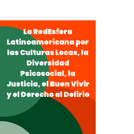
La RedEsfera
Latinoamericana por
las Culturas Locas, la
Diversidad
Psicosocial, la
Justicia, el Buen Vivir
y el Derecho al Delirio