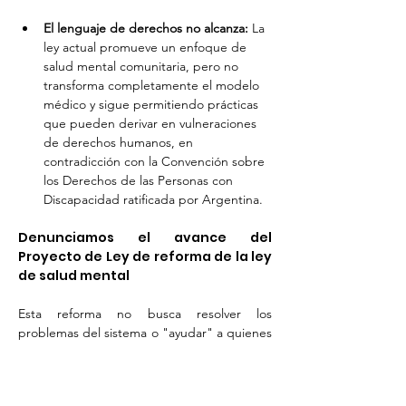
El lenguaje de derechos no alcanza:
 La 
ley actual promueve un enfoque de 
salud mental comunitaria, pero no 
transforma completamente el modelo 
médico y sigue permitiendo prácticas 
que pueden derivar en vulneraciones 
de derechos humanos, en 
contradicción con la Convención sobre 
los Derechos de las Personas con 
Discapacidad ratificada por Argentina.
Denunciamos el avance del 
Proyecto de Ley de reforma de la ley 
de salud mental 
Esta reforma no busca resolver los 
problemas del sistema o "ayudar" a quienes 
sufren; busca ocultar el malestar bajo el 
régimen del encierro y el castigo químico. 
Bajo el rótulo de “recurso terapéutico” y 